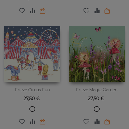
Frieze Circus Fun
Frieze Magic Garden
Preis
Preis
27,50 €
27,50 €