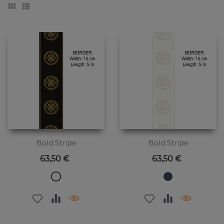
Bold Stripe
Bold Stripe
Preis
Preis
63,50 €
63,50 €