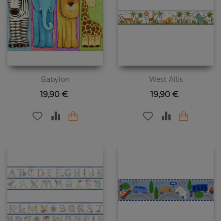
Babylon
West Allis
Preis
Preis
19,90 €
19,90 €