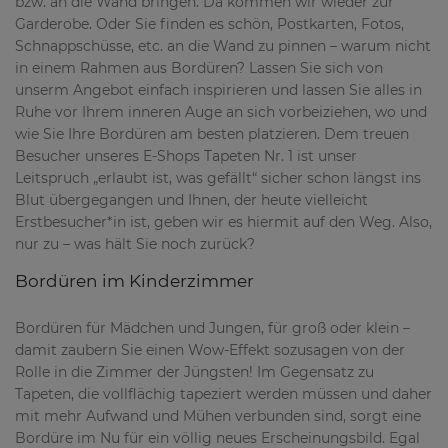
bzw. an die Wand bringen. Da kommen wir wieder zur
Garderobe. Oder Sie finden es schön, Postkarten, Fotos,
Schnappschüsse, etc. an die Wand zu pinnen – warum nicht
in einem Rahmen aus Bordüren? Lassen Sie sich von
unserm Angebot einfach inspirieren und lassen Sie alles in
Ruhe vor Ihrem inneren Auge an sich vorbeiziehen, wo und
wie Sie Ihre Bordüren am besten platzieren. Dem treuen
Besucher unseres E-Shops Tapeten Nr. 1 ist unser
Leitspruch „erlaubt ist, was gefällt“ sicher schon längst ins
Blut übergegangen und Ihnen, der heute vielleicht
Erstbesucher*in ist, geben wir es hiermit auf den Weg. Also,
nur zu – was hält Sie noch zurück?
Bordüren im Kinderzimmer
Bordüren für Mädchen und Jungen, für groß oder klein –
damit zaubern Sie einen Wow-Effekt sozusagen von der
Rolle in die Zimmer der Jüngsten! Im Gegensatz zu
Tapeten, die vollflächig tapeziert werden müssen und daher
mit mehr Aufwand und Mühen verbunden sind, sorgt eine
Bordüre im Nu für ein völlig neues Erscheinungsbild. Egal