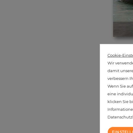
Cookie-Einst
Wir verwende
damit unsere 
verbessern I
Wenn Sie auf
We have
eine individ
klicken Sie b
Informatione
Datenschut
EINSTEL