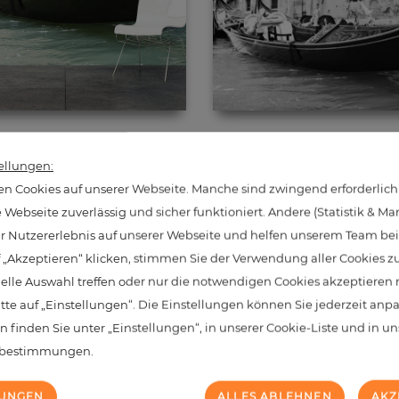
Gondola in Venice
Gondola in Venic
ellungen:
Preis
Preis
339,50 €
339,50 €
n Cookies auf unserer Webseite. Manche sind zwingend erforderlich
Webseite zuverlässig und sicher funktioniert. Andere (Statistik & Ma
hr Nutzererlebnis auf unserer Webseite und helfen unserem Team bei 
 „Akzeptieren“ klicken, stimmen Sie der Verwendung aller Cookies z
 reached the bottom end of this page.
uelle Auswahl treffen oder nur die notwendigen Cookies akzeptieren
itte auf „Einstellungen“. Die Einstellungen können Sie jederzeit anp
n finden Sie unter „Einstellungen“, in unserer Cookie-Liste und in u
zbestimmungen.
LUNGEN
ALLES ABLEHNEN
AKZ