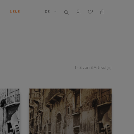
N
NEUE
DE
1 - 3 von 3 Artikel(n)