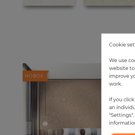
Cookie set
We use coo
website to 
НОВОЕ
improve yo
work.
If you clic
an individu
"Settings"
information