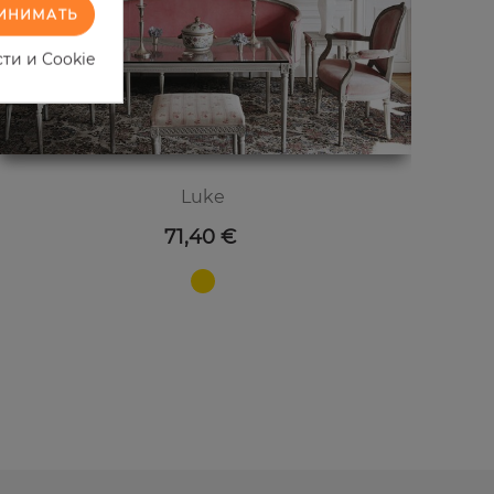
ИНИМАТЬ
ти и Cookie
Luke
Цена
71,40 €