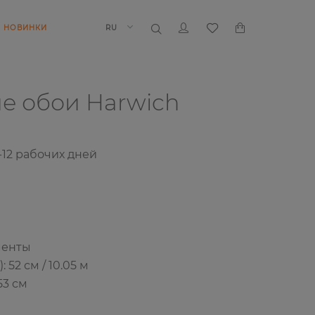
НОВИНКИ
RU
ие обои
Harwich
-12
рабочих дней
менты
52 см / 10.05 м
53 см