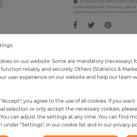
В связи с различными ста
компьютерной техники, цвета 
оригинала в той или иной сте
tings:
Ещё 20 товаров из этой категори
kies on our website. Some are mandatory (necessary) fo
function reliably and securely. Others (Statistics & Mark
НОВОЕ
ur user experience on our website and help our team wi
k "Accept", you agree to the use of all cookies. If you wan
al selection or only accept the necessary cookies, please
. You can adjust the settings at any time. You can find m
 under "Settings", in our cookie list and in our privacy po