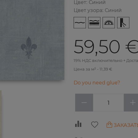
Цвет
:
Синий
Цвет узора
:
Синий
59,50 
19% НДС включительно + Дост
Цена за м² - 11,39 €
Do you need glue?
−
+
ЗАКАЗАТ