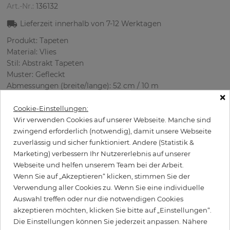
Art.-Nr.:
136132
Lieferzeit innerhalb von
7-12
Werktagen
Produkt: Tapeten
Material: Vlies
Stil: Abstrakt Tapete‎n
Muster: Gefleckt
Abmessungen (breite/lange): 52 cm / 10 m
×
Rapport vertikal: 64 cm
Verwendung: Büro, Schlafzimmer, Wohnzimmer
Cookie-Einstellungen:
Farbe
:
Grau
Wir verwenden Cookies auf unserer Webseite. Manche sind
Musterfarbe
:
Schwarz
zwingend erforderlich (notwendig), damit unsere Webseite
zuverlässig und sicher funktioniert. Andere (Statistik &
Marketing) verbessern Ihr Nutzererlebnis auf unserer
Webseite und helfen unserem Team bei der Arbeit.
per Rolle
Wenn Sie auf „Akzeptieren“ klicken, stimmen Sie der
89,50 €
Verwendung aller Cookies zu. Wenn Sie eine individuelle
Inkl. 19% MwSt. zzgl. Versand
Auswahl treffen oder nur die notwendigen Cookies
Grundpreis pro m² - 17,21 €
akzeptieren möchten, klicken Sie bitte auf „Einstellungen“.
Die Einstellungen können Sie jederzeit anpassen. Nähere
Wird Kleister benötigt?