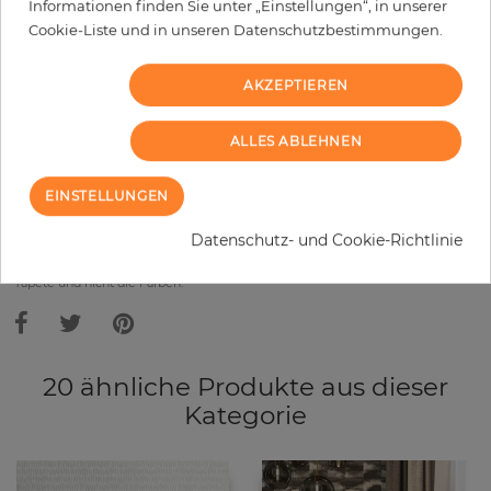
Informationen finden Sie unter „Einstellungen“, in unserer
Cookie-Liste und in unseren Datenschutzbestimmungen.
−
+
AKZEPTIEREN
IN DEN WARENKORB
ALLES ABLEHNEN
MUSTER BESTELLEN
EINSTELLUNGEN
Bitte bedenken Sie, dass es aufgrund unterschiedlicher
Datenschutz- und Cookie-Richtlinie
Bildschirmeinstellungen zu Abweichungen vom Originalfarbton leicht
verfälscht, werden können. Die Raumbilder zeigen ein Musterbeispiel der
Tapete und nicht die Farben.
20 ähnliche Produkte aus dieser
Kategorie