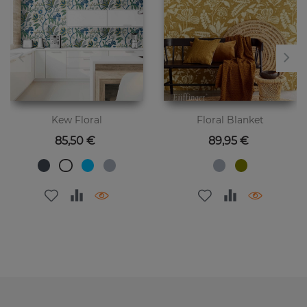
Kew Floral
Floral Blanket
Preis
Preis
85,50 €
89,95 €