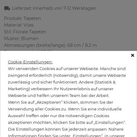
Lieferzeit innerhalb von
7-12
Werktagen
Produkt: Tapeten
Material: Vlies
Stil: Florale Tapeten
Muster: Blumen
Abmessungen (breite/lange): 68 cm / 8.2 m
Rapport vertikal: 68.58 cm
×
Verwendung: Wohnzimmer
Cookie-Einstellungen:
Farbe
:
Blau
Wir verwenden Cookies auf unserer Webseite. Manche sind
Musterfarbe
:
Grün
zwingend erforderlich (notwendig), damit unsere Webseite
zuverlässig und sicher funktioniert. Andere (Statistik &
Marketing) verbessern Ihr Nutzererlebnis auf unserer
Webseite und helfen unserem Team bei der Arbeit.
per Rolle
85,50 €
Wenn Sie auf „Akzeptieren“ klicken, stimmen Sie der
Verwendung aller Cookies zu. Wenn Sie eine individuelle
Inkl. 19% MwSt. zzgl. Versand
Auswahl treffen oder nur die notwendigen Cookies
Grundpreis pro m² - 15,33 €
akzeptieren möchten, klicken Sie bitte auf „Einstellungen“.
Wird Kleister benötigt?
Die Einstellungen können Sie jederzeit anpassen. Nähere
Informationen finden Sie unter „Einstellungen“, in unserer