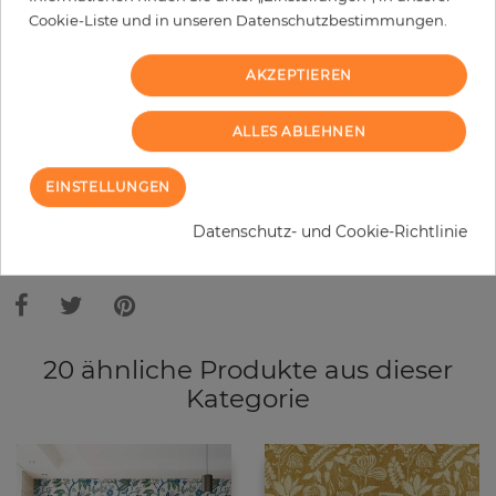
−
+
Cookie-Liste und in unseren Datenschutzbestimmungen.
AKZEPTIEREN
IN DEN WARENKORB
ALLES ABLEHNEN
MUSTER BESTELLEN
EINSTELLUNGEN
Bitte bedenken Sie, dass es aufgrund unterschiedlicher
Datenschutz- und Cookie-Richtlinie
Bildschirmeinstellungen zu Abweichungen vom Originalfarbton leicht
verfälscht, werden können. Die Raumbilder zeigen ein Musterbeispiel der
Tapete und nicht die Farben.
20 ähnliche Produkte aus dieser
Kategorie