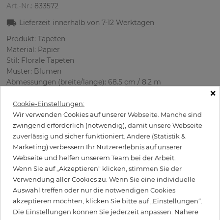
Art.-Nr.:
833572
Lieferzeit innerhalb von
7-12
Werktagen
Produkt: Tapeten
Material: Papier
Stil: Florale Tapeten
Muster: Blumen
Abmessungen (breite/lange): 68.5 cm / 8.2 m
×
Rapport vertikal: 64 cm
Verwendung: Wohnzimmer
Cookie-Einstellungen:
Farbe
:
Weiß
Wir verwenden Cookies auf unserer Webseite. Manche sind
Musterfarbe
:
Blau
zwingend erforderlich (notwendig), damit unsere Webseite
zuverlässig und sicher funktioniert. Andere (Statistik &
Marketing) verbessern Ihr Nutzererlebnis auf unserer
Webseite und helfen unserem Team bei der Arbeit.
per Rolle
Wenn Sie auf „Akzeptieren“ klicken, stimmen Sie der
79,90 €
Verwendung aller Cookies zu. Wenn Sie eine individuelle
Inkl. 19% MwSt. zzgl. Versand
Auswahl treffen oder nur die notwendigen Cookies
Grundpreis pro m² - 14,12 €
akzeptieren möchten, klicken Sie bitte auf „Einstellungen“.
Die Einstellungen können Sie jederzeit anpassen. Nähere
Wird Kleister benötigt?