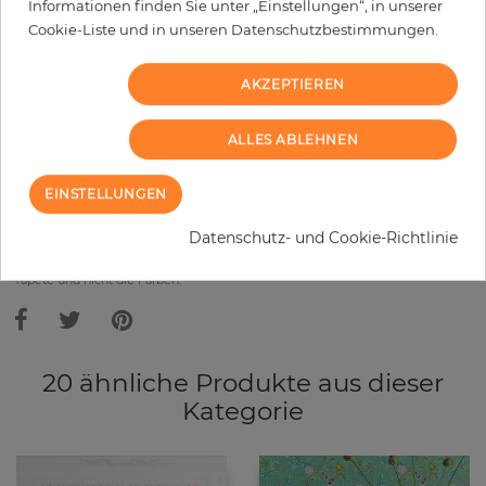
Informationen finden Sie unter „Einstellungen“, in unserer
Cookie-Liste und in unseren Datenschutzbestimmungen.
−
+
AKZEPTIEREN
IN DEN WARENKORB
ALLES ABLEHNEN
MUSTER BESTELLEN
EINSTELLUNGEN
Bitte bedenken Sie, dass es aufgrund unterschiedlicher
Datenschutz- und Cookie-Richtlinie
Bildschirmeinstellungen zu Abweichungen vom Originalfarbton leicht
verfälscht, werden können. Die Raumbilder zeigen ein Musterbeispiel der
Tapete und nicht die Farben.
20 ähnliche Produkte aus dieser
Kategorie