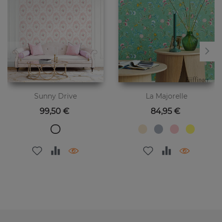
Sunny Drive
La Majorelle
Preis
Preis
99,50 €
84,95 €