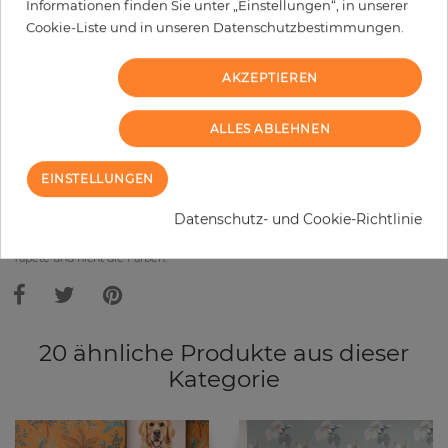
Informationen finden Sie unter „Einstellungen“, in unserer
Cookie-Liste und in unseren Datenschutzbestimmungen.
−
+
AKZEPTIEREN
IN DEN WARENKORB
ALLES ABLEHNEN
MUSTER BESTELLEN
EINSTELLUNGEN
Bitte bedenken Sie, dass es aufgrund unterschiedlicher
Datenschutz- und Cookie-Richtlinie
Bildschirmeinstellungen zu Abweichungen vom Originalfarbton leicht
verfälscht, werden können. Die Raumbilder zeigen ein Musterbeispiel der
Tapete und nicht die Farben.
20 ähnliche Produkte aus dieser
Kategorie