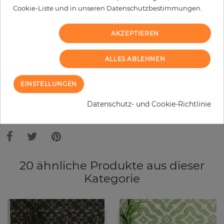
−
+
Cookie-Liste und in unseren Datenschutzbestimmungen.
AKZEPTIEREN
IN DEN WARENKORB
ALLES ABLEHNEN
MUSTER BESTELLEN
EINSTELLUNGEN
Bitte bedenken Sie, dass es aufgrund unterschiedlicher
Datenschutz- und Cookie-Richtlinie
Bildschirmeinstellungen zu Abweichungen vom Originalfarbton leicht
verfälscht, werden können. Die Raumbilder zeigen ein Musterbeispiel der
Tapete und nicht die Farben.
20 ähnliche Produkte aus dieser
Kategorie