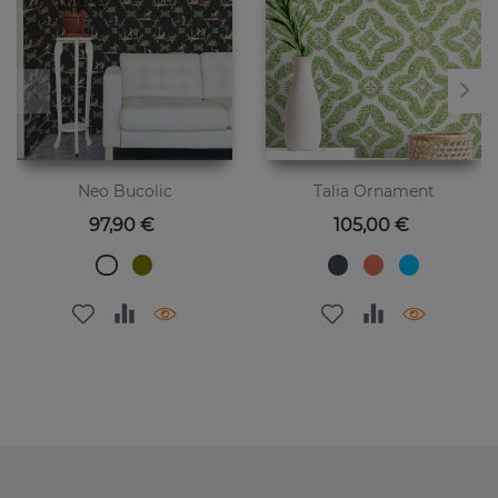
Neo Bucolic
Talia Ornament
Preis
Preis
97,90 €
105,00 €