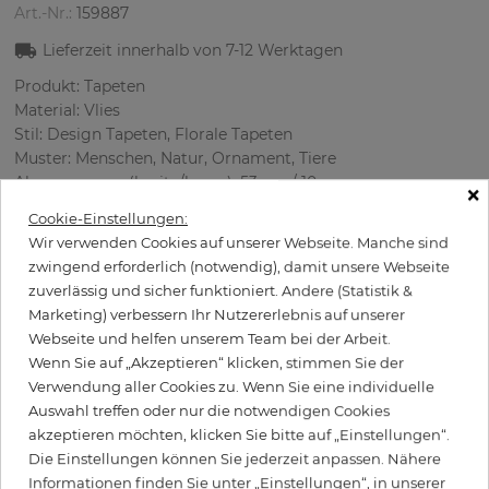
Art.-Nr.:
159887
Lieferzeit innerhalb von
7-12
Werktagen
Produkt: Tapeten
Material: Vlies
Stil: Design Tapeten, Florale Tapeten
Muster: Menschen, Natur, Ornament, Tiere
Abmessungen (breite/lange): 53 cm / 10 m
×
Rapport vertikal: 50 cm
Cookie-Einstellungen:
Farbe
:
Weiß
Wir verwenden Cookies auf unserer Webseite. Manche sind
Musterfarbe
:
Mehrfarbige
zwingend erforderlich (notwendig), damit unsere Webseite
zuverlässig und sicher funktioniert. Andere (Statistik &
Marketing) verbessern Ihr Nutzererlebnis auf unserer
Webseite und helfen unserem Team bei der Arbeit.
per Rolle
97,90 €
Wenn Sie auf „Akzeptieren“ klicken, stimmen Sie der
Verwendung aller Cookies zu. Wenn Sie eine individuelle
Inkl. 19% MwSt. zzgl. Versand
Auswahl treffen oder nur die notwendigen Cookies
Grundpreis pro m² - 18,47 €
akzeptieren möchten, klicken Sie bitte auf „Einstellungen“.
Wird Kleister benötigt?
Die Einstellungen können Sie jederzeit anpassen. Nähere
Informationen finden Sie unter „Einstellungen“, in unserer