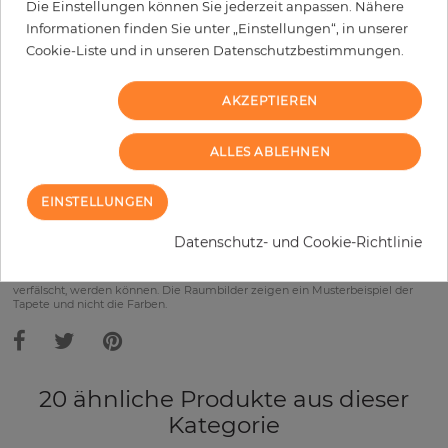
Die Einstellungen können Sie jederzeit anpassen. Nähere
Informationen finden Sie unter „Einstellungen“, in unserer
Wird Kleister benötigt?
Cookie-Liste und in unseren Datenschutzbestimmungen.
−
+
AKZEPTIEREN
ALLES ABLEHNEN
IN DEN WARENKORB
EINSTELLUNGEN
Datenschutz- und Cookie-Richtlinie
Bitte bedenken Sie, dass es aufgrund unterschiedlicher
Bildschirmeinstellungen zu Abweichungen vom Originalfarbton leicht
verfälscht, werden können. Die Raumbilder zeigen ein Musterbeispiel der
Tapete und nicht die Farben.
20 ähnliche Produkte aus dieser
Kategorie