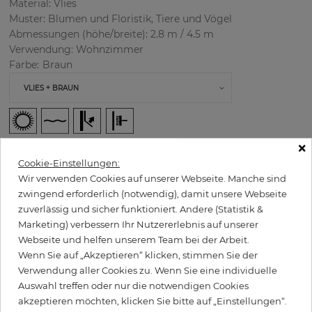
Material: Vlies
Muster: Blumen und Floristik, Tiere und Vögel
Abmessungen (höhe/breite): 2.8 m / 4.5 m
Verwendung: Wohnzimmer
Farbe
:
Braun
×
Cookie-Einstellungen:
Wir verwenden Cookies auf unserer Webseite. Manche sind
zwingend erforderlich (notwendig), damit unsere Webseite
zuverlässig und sicher funktioniert. Andere (Statistik &
Marketing) verbessern Ihr Nutzererlebnis auf unserer
H:
x
W:
cm
Webseite und helfen unserem Team bei der Arbeit.
Wenn Sie auf „Akzeptieren“ klicken, stimmen Sie der
per stück
Verwendung aller Cookies zu. Wenn Sie eine individuelle
598,00 €
Auswahl treffen oder nur die notwendigen Cookies
Inkl. 19% MwSt. zzgl. Versand
akzeptieren möchten, klicken Sie bitte auf „Einstellungen“.
Grundpreis pro m² - 47,46 €