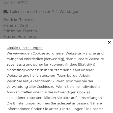
Art.-Nr.:
187175
Lieferzeit innerhalb von
7-12
Werktagen
Produkt: Tapeten
Material: Vinyl
Stil: Imitat Tapeten
Muster: Holz, Textur
×
Abmessungen (breite/lange): 68 cm / 8,2 m
Verwendung: Büro, Schlafzimmer, Wohnzimmer
Cookie-Einstellungen:
Farbe
:
Grau
Wir verwenden Cookies auf unserer Webseite. Manche sind
zwingend erforderlich (notwendig), damit unsere Webseite
zuverlässig und sicher funktioniert. Andere (Statistik &
Marketing) verbessern Ihr Nutzererlebnis auf unserer
per Rolle
Webseite und helfen unserem Team bei der Arbeit.
109,50 €
Wenn Sie auf „Akzeptieren“ klicken, stimmen Sie der
Inkl. 19% MwSt. zzgl. Versand
Verwendung aller Cookies zu. Wenn Sie eine individuelle
Grundpreis pro m² - 6,84 €
Auswahl treffen oder nur die notwendigen Cookies
akzeptieren möchten, klicken Sie bitte auf „Einstellungen“.
Wird Kleister benötigt?
Die Einstellungen können Sie jederzeit anpassen. Nähere
Informationen finden Sie unter „Einstellungen“, in unserer