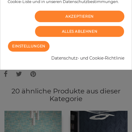
−
+
Cookie-Liste und in unseren Datenschutzbestimmungen.
AKZEPTIEREN
IN DEN WARENKORB
ALLES ABLEHNEN
MUSTER BESTELLEN
EINSTELLUNGEN
Bitte bedenken Sie, dass es aufgrund unterschiedlicher
Bildschirmeinstellungen zu Abweichungen vom Originalfarbton leicht
Datenschutz- und Cookie-Richtlinie
verfälscht, werden können. Die Raumbilder zeigen ein Musterbeispiel der
Tapete und nicht die Farben.
20 ähnliche Produkte aus dieser
Kategorie