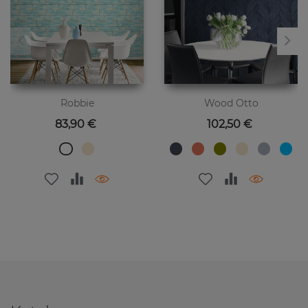
Robbie
Wood Otto
Preis
Preis
83,90 €
102,50 €