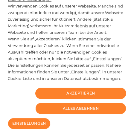
Wir verwenden Cookies auf unserer Webseite. Manche sind
−
+
zwingend erforderlich (notwendig), damit unsere Webseite
zuverlässig und sicher funktioniert. Andere (Statistik &
Marketing) verbessern Ihr Nutzererlebnis auf unserer
Webseite und helfen unserem Team bei der Arbeit.
IN DEN WARENKORB
Wenn Sie auf „Akzeptieren“ klicken, stimmen Sie der
Verwendung aller Cookies zu. Wenn Sie eine individuelle
Auswahl treffen oder nur die notwendigen Cookies
MUSTER BESTELLEN
akzeptieren möchten, klicken Sie bitte auf „Einstellungen“.
Die Einstellungen können Sie jederzeit anpassen. Nähere
Bitte bedenken Sie, dass es aufgrund unterschiedlicher
Bildschirmeinstellungen zu Abweichungen vom Originalfarbton leicht
Informationen finden Sie unter „Einstellungen“, in unserer
verfälscht, werden können. Die Raumbilder zeigen ein Musterbeispiel der
Cookie-Liste und in unseren Datenschutzbestimmungen.
Tapete und nicht die Farben.
AKZEPTIEREN
Kunden, die diesen Artikel gekauft
ALLES ABLEHNEN
haben, kauften auch ...
EINSTELLUNGEN