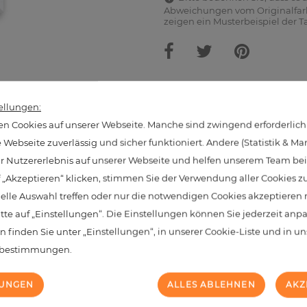
Abweichungen vom Originalfarb
zeigen ein Musterbeispiel der T
hnliche Produkte aus dieser Kate
ellungen:
n Cookies auf unserer Webseite. Manche sind zwingend erforderlich
Webseite zuverlässig und sicher funktioniert. Andere (Statistik & Ma
hr Nutzererlebnis auf unserer Webseite und helfen unserem Team bei 
NEU
 „Akzeptieren“ klicken, stimmen Sie der Verwendung aller Cookies z
uelle Auswahl treffen oder nur die notwendigen Cookies akzeptieren
itte auf „Einstellungen“. Die Einstellungen können Sie jederzeit anp
n finden Sie unter „Einstellungen“, in unserer Cookie-Liste und in u
zbestimmungen.
LUNGEN
ALLES ABLEHNEN
AKZ