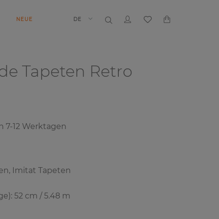
N
NEUE
DE
nde Tapeten
Retro
on
7-12
Werktagen
en, Imitat Tapeten
e): 52 cm / 5.48 m