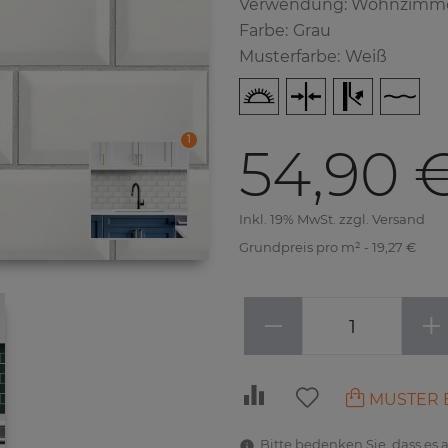
Verwendung: Wohnzimm
Farbe
:
Grau
Musterfarbe
:
Weiß
1
54,90 
Inkl. 19% MwSt. zzgl. Versand
Grundpreis pro m² - 19,27 €
−
+
MUSTER 
Bitte bedenken Sie, dass es