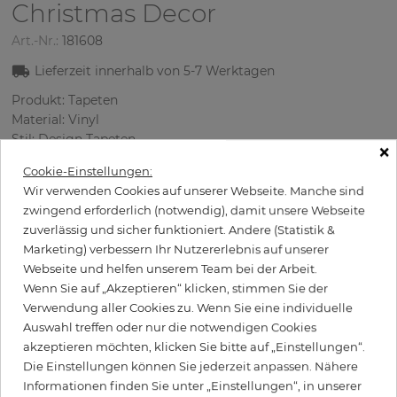
Christmas Decor
Art.-Nr.:
181608
Lieferzeit innerhalb von
5-7
Werktagen
Produkt: Tapeten
Material: Vinyl
Stil: Design Tapeten
×
Abmessungen (breite/lange): 52 cm / 5.48 m
Cookie-Einstellungen:
Rapport vertikal: 26.5 cm
Wir verwenden Cookies auf unserer Webseite. Manche sind
Farbe
:
Himmelblau
zwingend erforderlich (notwendig), damit unsere Webseite
Musterfarbe
:
Mehrfarbige
zuverlässig und sicher funktioniert. Andere (Statistik &
Marketing) verbessern Ihr Nutzererlebnis auf unserer
Webseite und helfen unserem Team bei der Arbeit.
Wenn Sie auf „Akzeptieren“ klicken, stimmen Sie der
per Rolle
49,90 €
Verwendung aller Cookies zu. Wenn Sie eine individuelle
Inkl. 19% MwSt. zzgl. Versand
Auswahl treffen oder nur die notwendigen Cookies
akzeptieren möchten, klicken Sie bitte auf „Einstellungen“.
Grundpreis pro m² - 17,51 €
Die Einstellungen können Sie jederzeit anpassen. Nähere
Informationen finden Sie unter „Einstellungen“, in unserer