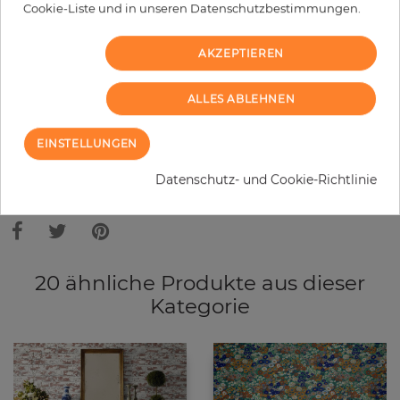
−
+
Cookie-Liste und in unseren Datenschutzbestimmungen.
AKZEPTIEREN
IN DEN WARENKORB
ALLES ABLEHNEN
MUSTER BESTELLEN
EINSTELLUNGEN
Bitte bedenken Sie, dass es aufgrund unterschiedlicher
Bildschirmeinstellungen zu Abweichungen vom Originalfarbton leicht
Datenschutz- und Cookie-Richtlinie
verfälscht, werden können. Die Raumbilder zeigen ein Musterbeispiel der
Tapete und nicht die Farben.
20 ähnliche Produkte aus dieser
Kategorie