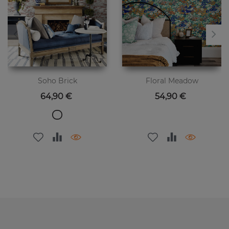
Soho Brick
Floral Meadow
Preis
Preis
64,90 €
54,90 €