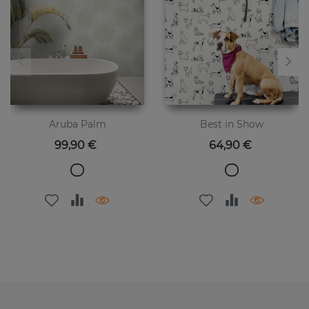
Aruba Palm
Best in Show
Preis
Preis
99,90 €
64,90 €