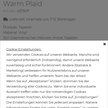
Warm Plaid
Art.-Nr.:
437907
Lieferzeit innerhalb von
7-12
Werktagen
Produkt: Tapeten
Material: Vinyl
Stil: Geometrischen Motiven, Imitat Tapeten
×
Muster: Kariert
Abmessungen (breite/lange): 52 cm / 5.48 m
Cookie-Einstellungen:
Rapport vertikal: 17.7 cm
Wir verwenden Cookies auf unserer Webseite. Manche sind
Farbe
:
Weiß
zwingend erforderlich (notwendig), damit unsere Webseite
Musterfarbe
:
Grau
zuverlässig und sicher funktioniert. Andere (Statistik &
Marketing) verbessern Ihr Nutzererlebnis auf unserer
Webseite und helfen unserem Team bei der Arbeit.
Wenn Sie auf „Akzeptieren“ klicken, stimmen Sie der
per Rolle
49,90 €
Verwendung aller Cookies zu. Wenn Sie eine individuelle
Auswahl treffen oder nur die notwendigen Cookies
Inkl. 19% MwSt. zzgl. Versand
akzeptieren möchten, klicken Sie bitte auf „Einstellungen“.
Grundpreis pro m² - 17,51 €
Die Einstellungen können Sie jederzeit anpassen. Nähere
Informationen finden Sie unter „Einstellungen“, in unserer