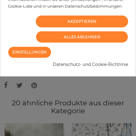
Cookie-Liste und in unseren Datenschutzbestimmungen.
−
+
AKZEPTIEREN
IN DEN WARENKORB
ALLES ABLEHNEN
MUSTER BESTELLEN
EINSTELLUNGEN
Bitte bedenken Sie, dass es aufgrund unterschiedlicher
Datenschutz- und Cookie-Richtlinie
Bildschirmeinstellungen zu Abweichungen vom Originalfarbton leicht
verfälscht, werden können. Die Raumbilder zeigen ein Musterbeispiel der
Tapete und nicht die Farben.
20 ähnliche Produkte aus dieser
Kategorie