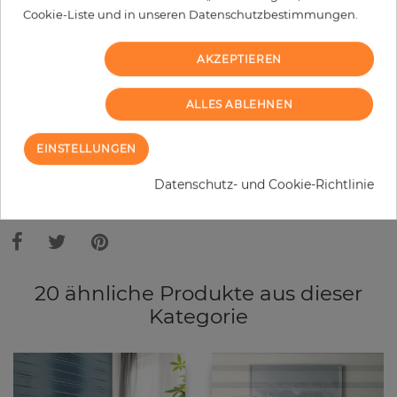
−
+
Cookie-Liste und in unseren Datenschutzbestimmungen.
AKZEPTIEREN
IN DEN WARENKORB
ALLES ABLEHNEN
MUSTER BESTELLEN
EINSTELLUNGEN
Bitte bedenken Sie, dass es aufgrund unterschiedlicher
Datenschutz- und Cookie-Richtlinie
Bildschirmeinstellungen zu Abweichungen vom Originalfarbton leicht
verfälscht, werden können. Die Raumbilder zeigen ein Musterbeispiel der
Tapete und nicht die Farben.
20 ähnliche Produkte aus dieser
Kategorie