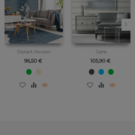
Distant Horizon
Gene
Preis
Preis
96,50 €
105,90 €