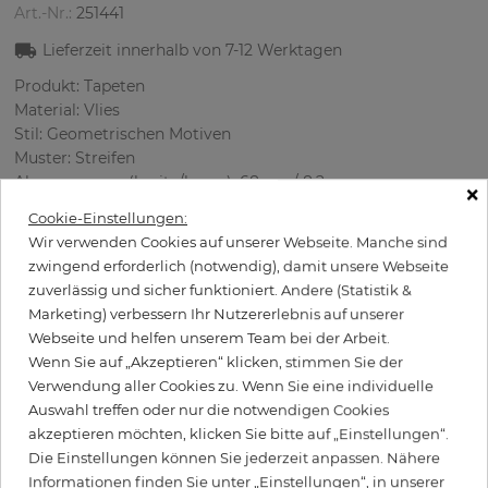
Art.-Nr.:
251441
Lieferzeit innerhalb von
7-12
Werktagen
Produkt: Tapeten
Material: Vlies
Stil: Geometrischen Motiven
Muster: Streifen
Abmessungen (breite/lange): 68 cm / 8.2 m
×
Verwendung: Büro, Schlafzimmer, Wohnzimmer
Cookie-Einstellungen:
Farbe
:
Weiß
Wir verwenden Cookies auf unserer Webseite. Manche sind
Musterfarbe
:
Grün
zwingend erforderlich (notwendig), damit unsere Webseite
zuverlässig und sicher funktioniert. Andere (Statistik &
Marketing) verbessern Ihr Nutzererlebnis auf unserer
Webseite und helfen unserem Team bei der Arbeit.
per Rolle
119,50 €
Wenn Sie auf „Akzeptieren“ klicken, stimmen Sie der
Verwendung aller Cookies zu. Wenn Sie eine individuelle
Inkl. 19% MwSt. zzgl. Versand
Auswahl treffen oder nur die notwendigen Cookies
Grundpreis pro m² - 21,43 €
akzeptieren möchten, klicken Sie bitte auf „Einstellungen“.
Wird Kleister benötigt?
Die Einstellungen können Sie jederzeit anpassen. Nähere
Informationen finden Sie unter „Einstellungen“, in unserer