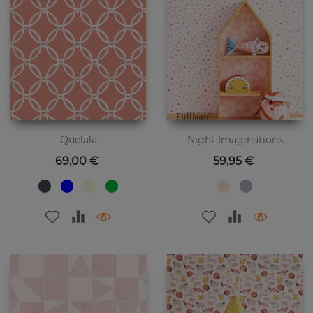
Quelala
Night Imaginations
Preis
Preis
69,00 €
59,95 €