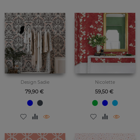
Design Sadie
Nicolette
Preis
Preis
79,90 €
59,50 €