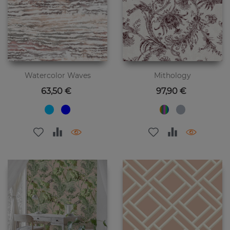
Watercolor Waves
Mithology
Preis
Preis
63,50 €
97,90 €