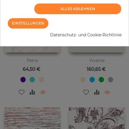
ALLES ABLEHNEN
EINSTELLUNGEN
Datenschutz- und Cookie-Richtlinie
Petra
Vivanta
Preis
Preis
64,50 €
160,65 €