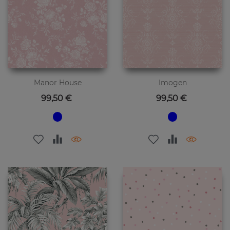
Manor House
Imogen
Preis
Preis
99,50 €
99,50 €