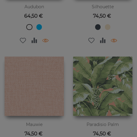
Audubon
Silhouette
Preis
Preis
64,50 €
74,50 €
Mauwie
Paradisio Palm
Preis
Preis
74,50 €
74,50 €