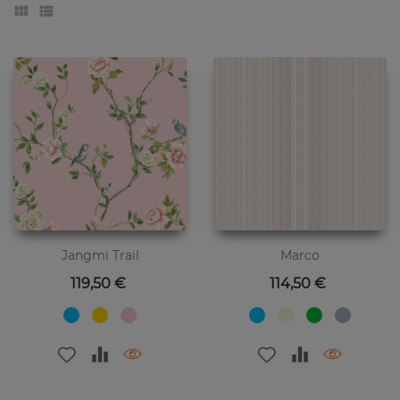
Jangmi Trail
Marco
Preis
Preis
119,50 €
114,50 €