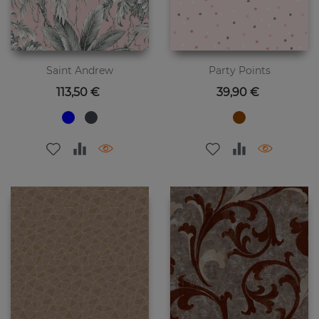
Saint Andrew
Party Points
Preis
Preis
113,50 €
39,90 €