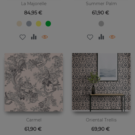
La Majorelle
Summer Palm
Preis
Preis
84,95 €
61,90 €
Carmel
Oriental Trellis
Preis
Preis
61,90 €
69,90 €