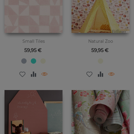
Small Tiles
Natural Zoo
Preis
Preis
59,95 €
59,95 €