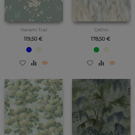
Hanami Trail
Gethin
Preis
Preis
119,50 €
178,50 €