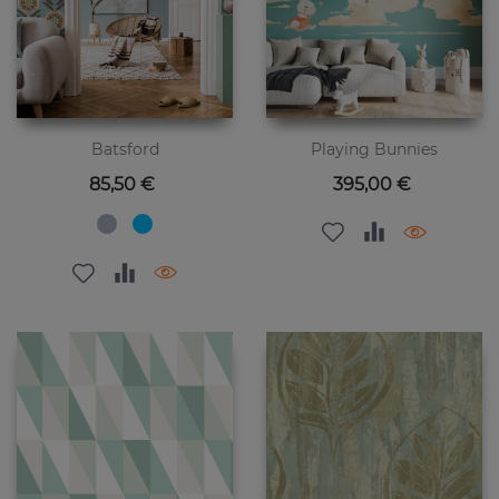
Batsford
Playing Bunnies
Preis
Preis
85,50 €
395,00 €