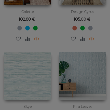
Colette
Design Cyrus
Preis
Preis
102,80 €
105,00 €
Skye
Kira Leaves