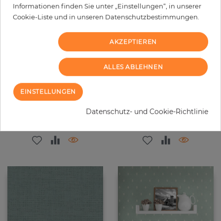
Informationen finden Sie unter „Einstellungen“, in unserer
Cookie-Liste und in unseren Datenschutzbestimmungen.
AKZEPTIEREN
ALLES ABLEHNEN
Oskar
Dayton
EINSTELLUNGEN
Preis
Preis
99,00 €
55,00 €
Datenschutz- und Cookie-Richtlinie