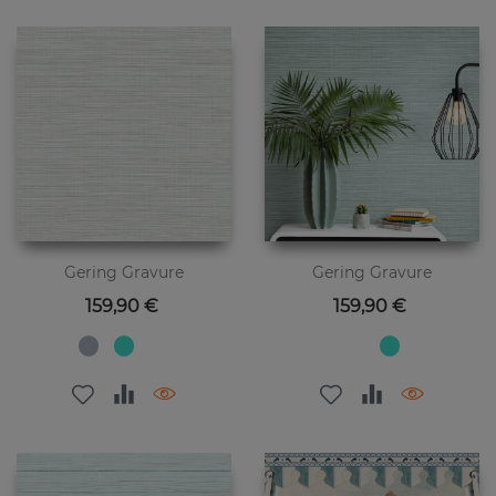
Gering Gravure
Gering Gravure
Preis
Preis
159,90 €
159,90 €