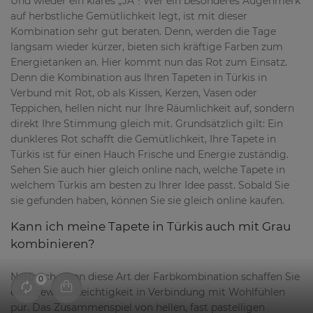
Und wieder ein klares „JA“! Wer ein besonderes Augenmerk
auf herbstliche Gemütlichkeit legt, ist mit dieser
Kombination sehr gut beraten. Denn, werden die Tage
langsam wieder kürzer, bieten sich kräftige Farben zum
Energietanken an. Hier kommt nun das Rot zum Einsatz.
Denn die Kombination aus Ihren Tapeten in Türkis in
Verbund mit Rot, ob als Kissen, Kerzen, Vasen oder
Teppichen, hellen nicht nur Ihre Räumlichkeit auf, sondern
direkt Ihre Stimmung gleich mit. Grundsätzlich gilt: Ein
dunkleres Rot schafft die Gemütlichkeit, Ihre Tapete in
Türkis ist für einen Hauch Frische und Energie zuständig.
Sehen Sie auch hier gleich online nach, welche Tapete in
welchem Türkis am besten zu Ihrer Idee passt. Sobald Sie
sie gefunden haben, können Sie sie gleich online kaufen.
Kann ich meine Tapete in Türkis auch mit Grau
kombinieren?
Natürlich, denn diese Art der Farbkombination schaffen Sie
0
eine gewisse Leichtigkeit in Verbindung mit Wohlfühlen
pur. Das Zusammenspiel von hellen, fast pastelligen