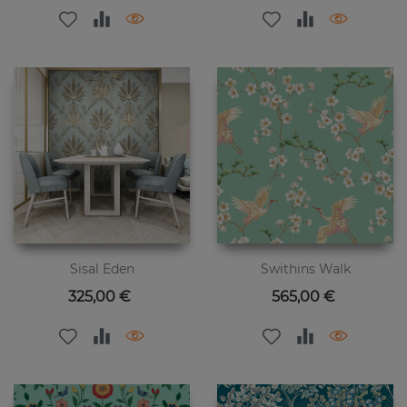
Sisal Eden
Swithins Walk
Preis
Preis
325,00 €
565,00 €