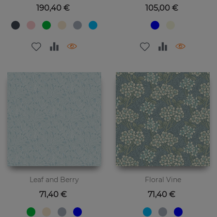
Preis
Preis
190,40 €
105,00 €
Leaf and Berry
Floral Vine
Preis
Preis
71,40 €
71,40 €