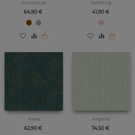
Scunthorpe
Kettering
Preis
Preis
64,90 €
41,90 €
Alana
Anguilla
Preis
Preis
62,90 €
74,50 €