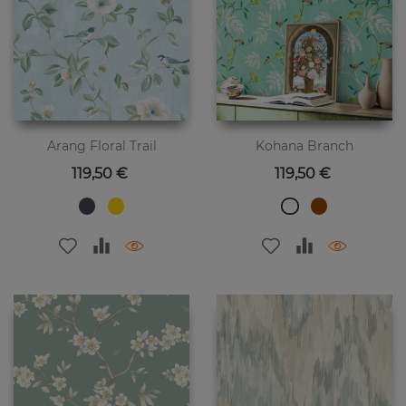
Arang Floral Trail
Kohana Branch
Preis
Preis
119,50 €
119,50 €