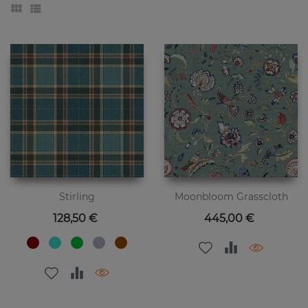
Stirling
Moonbloom Grasscloth
Preis
Preis
128,50 €
445,00 €