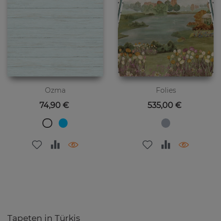
Ozma
Folies
Preis
Preis
74,90 €
535,00 €
Tapeten in Türkis