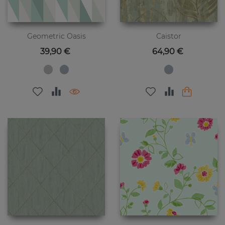
Geometric Oasis
Caistor
Preis
Preis
39,90 €
64,90 €