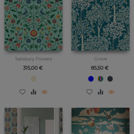
Salisbury Flowers
Grove
Preis
Preis
315,00 €
85,50 €