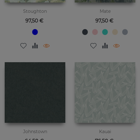
Stoughton
Mate
Preis
Preis
97,50 €
97,50 €
Johnstown
Kauai