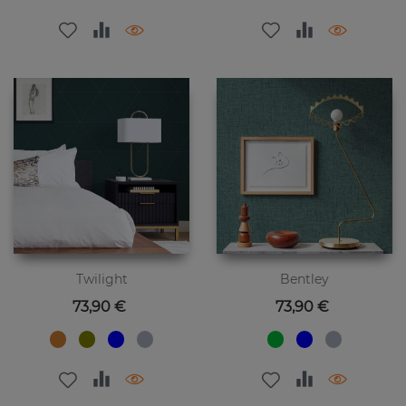
Twilight
Bentley
Preis
Preis
73,90 €
73,90 €