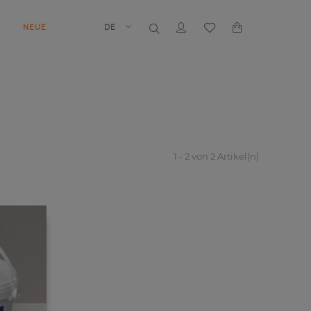
N
NEUE
DE
1 - 2 von 2 Artikel(n)