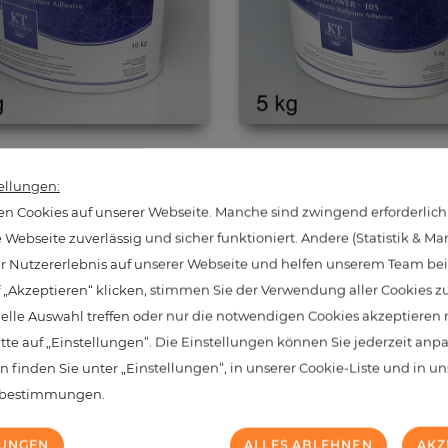
Crystalpower
Crystalpower
ellungen:
Preis
Preis
59,90 €
39,90 €
n Cookies auf unserer Webseite. Manche sind zwingend erforderlich
Webseite zuverlässig und sicher funktioniert. Andere (Statistik & Ma
hr Nutzererlebnis auf unserer Webseite und helfen unserem Team bei 
 „Akzeptieren“ klicken, stimmen Sie der Verwendung aller Cookies z
 reached the bottom end of this page.
uelle Auswahl treffen oder nur die notwendigen Cookies akzeptieren
itte auf „Einstellungen“. Die Einstellungen können Sie jederzeit anp
n finden Sie unter „Einstellungen“, in unserer Cookie-Liste und in u
zbestimmungen.
LUNGEN
ALLES ABLEHNEN
AKZ