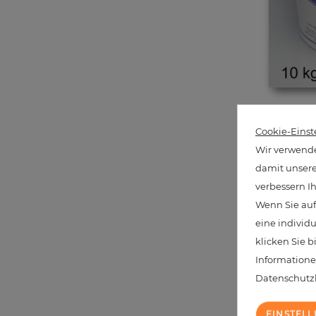
Cookie-Einst
Wir verwende
damit unsere 
verbessern I
Wenn Sie auf
We have
eine individ
klicken Sie b
Informatione
Datenschut
EINSTEL