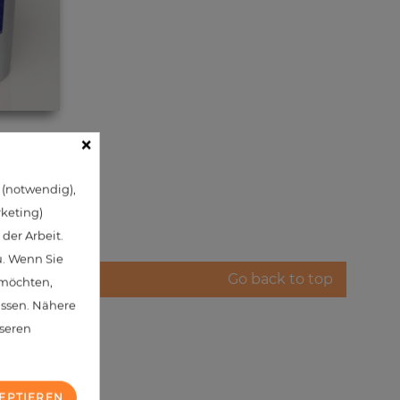
×
 (notwendig),
rketing)
der Arbeit.
u. Wenn Sie
Go back to top
 möchten,
assen. Nähere
nseren
EPTIEREN