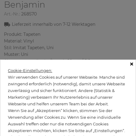
Benjamin
Art.-Nr.:
268570
Lieferzeit innerhalb von
7-12
Werktagen
Produkt: Tapeten
Material: Vinyl
Stil: Imitat Tapeten, Uni
Muster: Uni
Abmessungen (breite/lange): 68 cm / 8.2 m
×
Rapport vertikal: 53 cm
Cookie-Einstellungen:
Verwendung: Büro, Schlafzimmer, Wohnzimmer
Wir verwenden Cookies auf unserer Webseite. Manche sind
Farbe
:
Braun
zwingend erforderlich (notwendig), damit unsere Webseite
zuverlässig und sicher funktioniert. Andere (Statistik &
Marketing) verbessern Ihr Nutzererlebnis auf unserer
Webseite und helfen unserem Team bei der Arbeit.
per Rolle
99,50 €
Wenn Sie auf „Akzeptieren“ klicken, stimmen Sie der
Verwendung aller Cookies zu. Wenn Sie eine individuelle
Inkl. 19% MwSt. zzgl. Versand
Auswahl treffen oder nur die notwendigen Cookies
Grundpreis pro m² - 17,84 €
akzeptieren möchten, klicken Sie bitte auf „Einstellungen“.