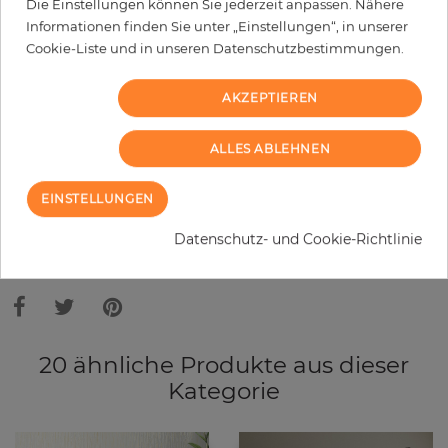
Wird Kleister benötigt?
Die Einstellungen können Sie jederzeit anpassen. Nähere
Informationen finden Sie unter „Einstellungen“, in unserer
−
+
Cookie-Liste und in unseren Datenschutzbestimmungen.
AKZEPTIEREN
IN DEN WARENKORB
ALLES ABLEHNEN
MUSTER BESTELLEN
EINSTELLUNGEN
Bitte bedenken Sie, dass es aufgrund unterschiedlicher
Datenschutz- und Cookie-Richtlinie
Bildschirmeinstellungen zu Abweichungen vom Originalfarbton leicht
verfälscht, werden können. Die Raumbilder zeigen ein Musterbeispiel der
Tapete und nicht die Farben.
20 ähnliche Produkte aus dieser
Kategorie