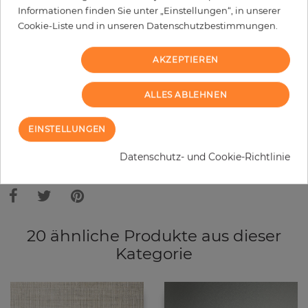
Informationen finden Sie unter „Einstellungen“, in unserer
−
+
Cookie-Liste und in unseren Datenschutzbestimmungen.
AKZEPTIEREN
IN DEN WARENKORB
ALLES ABLEHNEN
MUSTER BESTELLEN
EINSTELLUNGEN
Bitte bedenken Sie, dass es aufgrund unterschiedlicher
Bildschirmeinstellungen zu Abweichungen vom Originalfarbton leicht
Datenschutz- und Cookie-Richtlinie
verfälscht, werden können. Die Raumbilder zeigen ein Musterbeispiel der
Tapete und nicht die Farben.
20 ähnliche Produkte aus dieser
Kategorie