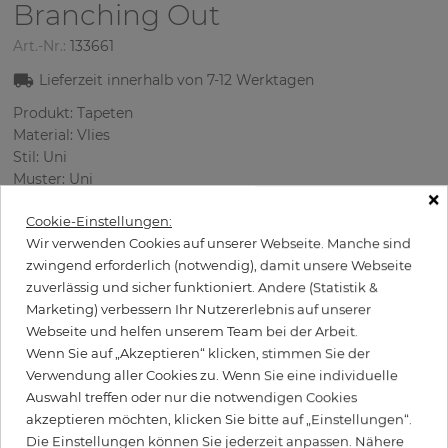
Branching Out
Art.-Nr.:
133661
Lieferzeit innerhalb von
7-12
Werktagen
Produkt: Tapeten
Material: Vlies
Stil: Uni
Muster: Uni
×
Abmessungen (breite/lange): 53 cm / 10 m
Cookie-Einstellungen:
Verwendung: Wohnzimmer
Wir verwenden Cookies auf unserer Webseite. Manche sind
Farbe
:
Cremig
zwingend erforderlich (notwendig), damit unsere Webseite
zuverlässig und sicher funktioniert. Andere (Statistik &
Marketing) verbessern Ihr Nutzererlebnis auf unserer
Webseite und helfen unserem Team bei der Arbeit.
per Rolle
102,90 €
Wenn Sie auf „Akzeptieren“ klicken, stimmen Sie der
Inkl. 19% MwSt. zzgl. Versand
Verwendung aller Cookies zu. Wenn Sie eine individuelle
Grundpreis pro m² - 19,42 €
Auswahl treffen oder nur die notwendigen Cookies
akzeptieren möchten, klicken Sie bitte auf „Einstellungen“.
Wird Kleister benötigt?
Die Einstellungen können Sie jederzeit anpassen. Nähere