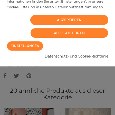
Informationen finden Sie unter „Einstellungen“, in unserer
Cookie-Liste und in unseren Datenschutzbestimmungen.
−
+
AKZEPTIEREN
IN DEN WARENKORB
ALLES ABLEHNEN
MUSTER BESTELLEN
EINSTELLUNGEN
Bitte bedenken Sie, dass es aufgrund unterschiedlicher
Datenschutz- und Cookie-Richtlinie
Bildschirmeinstellungen zu Abweichungen vom Originalfarbton leicht
verfälscht, werden können. Die Raumbilder zeigen ein Musterbeispiel der
Tapete und nicht die Farben.
20 ähnliche Produkte aus dieser
Kategorie