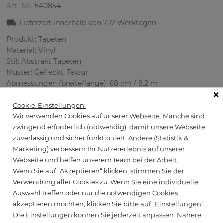
Art.-Nr.:
540854
Lieferzeit innerhalb von
7-12
Werktagen
Produkt: Tapeten
Material: Vinyl
Stil: Abstrakt Tapete‎n
Muster: Gefleckt, Textur
Abmessungen (breite/lange): 68 cm / 8.2 m
×
Rapport vertikal: 64 cm
Verwendung: Wohnzimmer
Cookie-Einstellungen:
Farbe
:
Weiß
Wir verwenden Cookies auf unserer Webseite. Manche sind
Musterfarbe
:
Silber
zwingend erforderlich (notwendig), damit unsere Webseite
zuverlässig und sicher funktioniert. Andere (Statistik &
Marketing) verbessern Ihr Nutzererlebnis auf unserer
Webseite und helfen unserem Team bei der Arbeit.
per Rolle
Wenn Sie auf „Akzeptieren“ klicken, stimmen Sie der
99,50 €
Verwendung aller Cookies zu. Wenn Sie eine individuelle
Inkl. 19% MwSt. zzgl. Versand
Auswahl treffen oder nur die notwendigen Cookies
Grundpreis pro m² - 17,84 €
akzeptieren möchten, klicken Sie bitte auf „Einstellungen“.
Die Einstellungen können Sie jederzeit anpassen. Nähere
Wird Kleister benötigt?