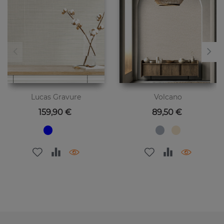
Lucas Gravure
Volcano
Preis
Preis
159,90 €
89,50 €