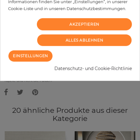
Informationen finden Sie unter „Einstellungen“, in unserer
Cookie-Liste und in unseren Datenschutzbestimmungen.
−
+
AKZEPTIEREN
IN DEN WARENKORB
ALLES ABLEHNEN
MUSTER BESTELLEN
EINSTELLUNGEN
Bitte bedenken Sie, dass es aufgrund unterschiedlicher
Datenschutz- und Cookie-Richtlinie
Bildschirmeinstellungen zu Abweichungen vom Originalfarbton leicht
verfälscht, werden können. Die Raumbilder zeigen ein Musterbeispiel der
Tapete und nicht die Farben.
20 ähnliche Produkte aus dieser
Kategorie