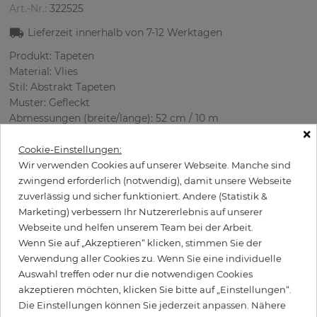
Art.-Nr.:
322525
Lieferzeit innerhalb von
7-12
Werktagen
Produkt: Tapeten
Material: Vlies
Stil: Abstrakt Tapete‎n
Muster: Gefleckt
Abmessungen (breite/lange): 52 cm / 10 m
×
Rapport vertikal: 64 cm
Verwendung: Büro, Wohnzimmer
Cookie-Einstellungen:
Farbe
:
Weiß
Wir verwenden Cookies auf unserer Webseite. Manche sind
Musterfarbe
:
Silber
zwingend erforderlich (notwendig), damit unsere Webseite
zuverlässig und sicher funktioniert. Andere (Statistik &
Marketing) verbessern Ihr Nutzererlebnis auf unserer
Webseite und helfen unserem Team bei der Arbeit.
per Rolle
Wenn Sie auf „Akzeptieren“ klicken, stimmen Sie der
102,50 €
Verwendung aller Cookies zu. Wenn Sie eine individuelle
Inkl. 19% MwSt. zzgl. Versand
Auswahl treffen oder nur die notwendigen Cookies
Grundpreis pro m² - 19,71 €
akzeptieren möchten, klicken Sie bitte auf „Einstellungen“.
Die Einstellungen können Sie jederzeit anpassen. Nähere
Wird Kleister benötigt?