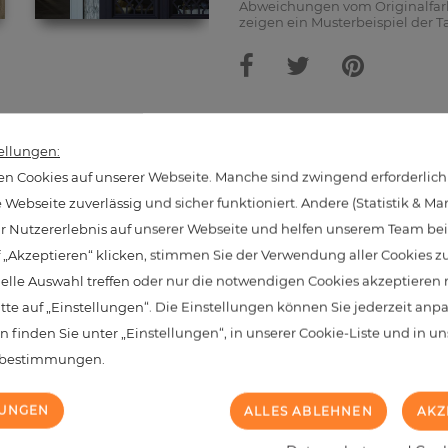
Abweichungen vom Originalfarb
zeigen ein Musterbeispiel der T
hnliche Produkte aus dieser Kate
ellungen:
n Cookies auf unserer Webseite. Manche sind zwingend erforderlich
Webseite zuverlässig und sicher funktioniert. Andere (Statistik & Ma
hr Nutzererlebnis auf unserer Webseite und helfen unserem Team bei 
NEU
 „Akzeptieren“ klicken, stimmen Sie der Verwendung aller Cookies z
uelle Auswahl treffen oder nur die notwendigen Cookies akzeptieren
itte auf „Einstellungen“. Die Einstellungen können Sie jederzeit anp
n finden Sie unter „Einstellungen“, in unserer Cookie-Liste und in u
zbestimmungen.
LUNGEN
ALLES ABLEHNEN
AKZ