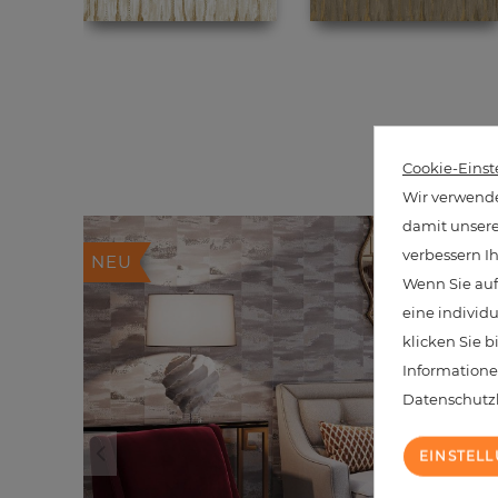
20 ä
Cookie-Einst
Wir verwende
damit unsere 
verbessern I
NEU
Wenn Sie auf
eine individ
klicken Sie b
Informatione
Datenschut
EINSTEL