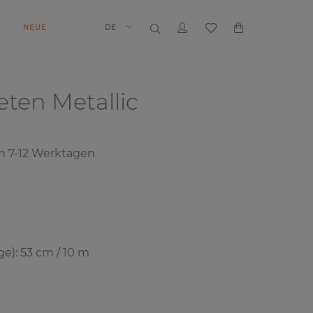
N
NEUE
DE
peten
Metallic
on
7-12
Werktagen
e): 53 cm / 10 m