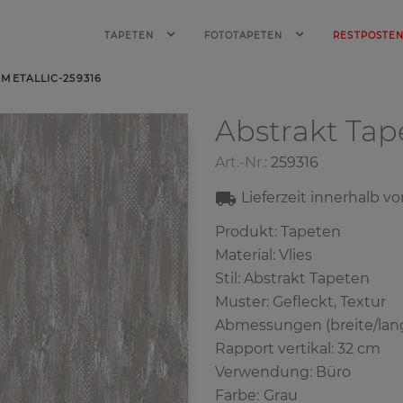
TAPETEN
FOTOTAPETEN
RESTPOSTE
METALLIC-259316
Abstrakt Ta
Art.-Nr.:
259316
Lieferzeit innerhalb v
Produkt: Tapeten
Material: Vlies
Stil: Abstrakt Tapete‎n
Muster: Gefleckt, Textur
Abmessungen (breite/lang
Rapport vertikal: 32 cm
Verwendung: Büro
Farbe
:
Grau