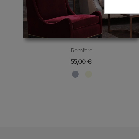
Romford
Preis
55,00 €