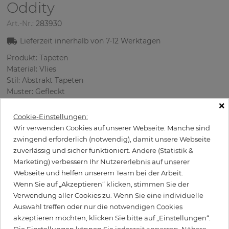
Oddity
Art.-Nr.:
283930
Lieferzeit innerhalb von
7-12
Werktagen
Produkt: Tapeten
Material: Vlies
Stil: Abstrakt Tapete‎n
Muster: Gefleckt
Abmessungen (breite/lange): 52 cm / 10 m
×
Rapport vertikal: 64 cm
Cookie-Einstellungen:
Verwendung: Büro, Schlafzimmer, Wohnzimmer
Wir verwenden Cookies auf unserer Webseite. Manche sind
Farbe
:
Beige
zwingend erforderlich (notwendig), damit unsere Webseite
Musterfarbe
:
Cremig
zuverlässig und sicher funktioniert. Andere (Statistik &
Marketing) verbessern Ihr Nutzererlebnis auf unserer
Webseite und helfen unserem Team bei der Arbeit.
Wenn Sie auf „Akzeptieren“ klicken, stimmen Sie der
per Rolle
89,50 €
Verwendung aller Cookies zu. Wenn Sie eine individuelle
Auswahl treffen oder nur die notwendigen Cookies
Inkl. 19% MwSt. zzgl. Versand
akzeptieren möchten, klicken Sie bitte auf „Einstellungen“.
Grundpreis pro m² - 17,21 €