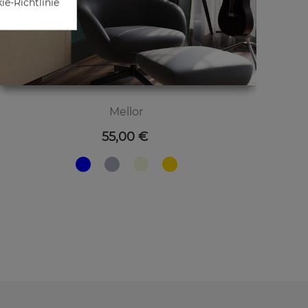
e-Richtlinie
Mellor
Preis
55,00 €