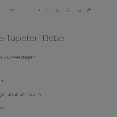
N
NEUE
DE
e Tapeten
Bebe
on
7-12
Werktagen
ven
): 68.58 cm / 8.2 m
er