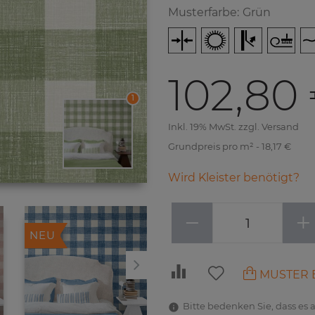
Musterfarbe
:
Grün
102,80
1
Inkl. 19% MwSt. zzgl. Versand
Grundpreis pro m² - 18,17 €
Wird Kleister benötigt?
−
+
NEU
NEU
MUSTER 
Bitte bedenken Sie, dass es