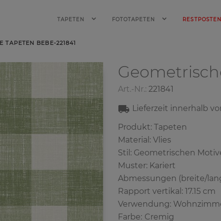
TAPETEN
FOTOTAPETEN
RESTPOSTE
 TAPETEN BEBE-221841
Geometrisch
Art.-Nr.:
221841
Lieferzeit innerhalb v
Produkt: Tapeten
Material: Vlies
Stil: Geometrischen Moti
Muster: Kariert
Abmessungen (breite/lange
Rapport vertikal: 17.15 cm
Verwendung: Wohnzimm
Farbe
:
Cremig