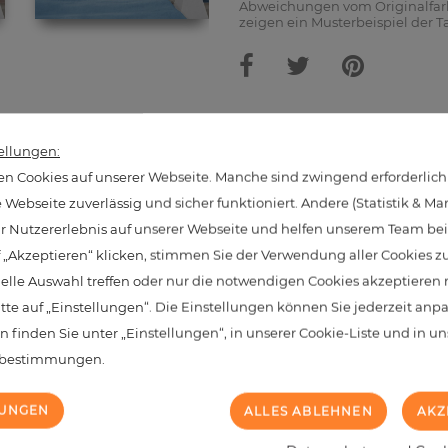
Abweichungen vom Originalfarb
zeigen ein Musterbeispiel der T
hnliche Produkte aus dieser Kate
ellungen:
n Cookies auf unserer Webseite. Manche sind zwingend erforderlich
Webseite zuverlässig und sicher funktioniert. Andere (Statistik & Ma
hr Nutzererlebnis auf unserer Webseite und helfen unserem Team bei 
NEU
 „Akzeptieren“ klicken, stimmen Sie der Verwendung aller Cookies z
uelle Auswahl treffen oder nur die notwendigen Cookies akzeptieren
itte auf „Einstellungen“. Die Einstellungen können Sie jederzeit anp
n finden Sie unter „Einstellungen“, in unserer Cookie-Liste und in u
zbestimmungen.
LUNGEN
ALLES ABLEHNEN
AKZ