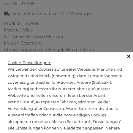
Art.-Nr.:
374919
Lieferzeit innerhalb von
7-12
Werktagen
Produkt: Tapeten
Material: Vlies
Stil: Geometrischen Motiven
Muster: Geometrie
Abmessungen (breite/lange): 68 cm / 8.2 m
×
Rapport vertikal: 64 cm
Verwendung: Büro, Wohnzimmer
Cookie-Einstellungen:
Farbe
:
Beige
Wir verwenden Cookies auf unserer Webseite. Manche sind
Musterfarbe
:
Gold
zwingend erforderlich (notwendig), damit unsere Webseite
zuverlässig und sicher funktioniert. Andere (Statistik &
Marketing) verbessern Ihr Nutzererlebnis auf unserer
Webseite und helfen unserem Team bei der Arbeit.
per Rolle
Wenn Sie auf „Akzeptieren“ klicken, stimmen Sie der
99,50 €
Verwendung aller Cookies zu. Wenn Sie eine individuelle
Inkl. 19% MwSt. zzgl. Versand
Auswahl treffen oder nur die notwendigen Cookies
Grundpreis pro m² - 17,84 €
akzeptieren möchten, klicken Sie bitte auf „Einstellungen“.
Die Einstellungen können Sie jederzeit anpassen. Nähere
Wird Kleister benötigt?