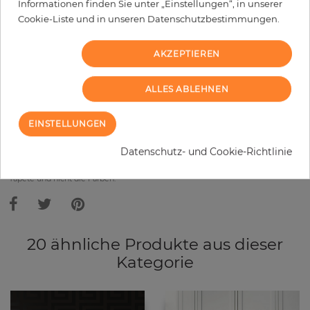
Informationen finden Sie unter „Einstellungen“, in unserer
Cookie-Liste und in unseren Datenschutzbestimmungen.
−
+
AKZEPTIEREN
IN DEN WARENKORB
ALLES ABLEHNEN
MUSTER BESTELLEN
EINSTELLUNGEN
Bitte bedenken Sie, dass es aufgrund unterschiedlicher
Datenschutz- und Cookie-Richtlinie
Bildschirmeinstellungen zu Abweichungen vom Originalfarbton leicht
verfälscht, werden können. Die Raumbilder zeigen ein Musterbeispiel der
Tapete und nicht die Farben.
20 ähnliche Produkte aus dieser
Kategorie