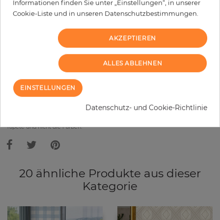
Informationen finden Sie unter „Einstellungen“, in unserer
Cookie-Liste und in unseren Datenschutzbestimmungen.
−
+
AKZEPTIEREN
IN DEN WARENKORB
ALLES ABLEHNEN
MUSTER BESTELLEN
EINSTELLUNGEN
Bitte bedenken Sie, dass es aufgrund unterschiedlicher
Datenschutz- und Cookie-Richtlinie
Bildschirmeinstellungen zu Abweichungen vom Originalfarbton leicht
verfälscht, werden können. Die Raumbilder zeigen ein Musterbeispiel der
Tapete und nicht die Farben.
20 ähnliche Produkte aus dieser
Kategorie