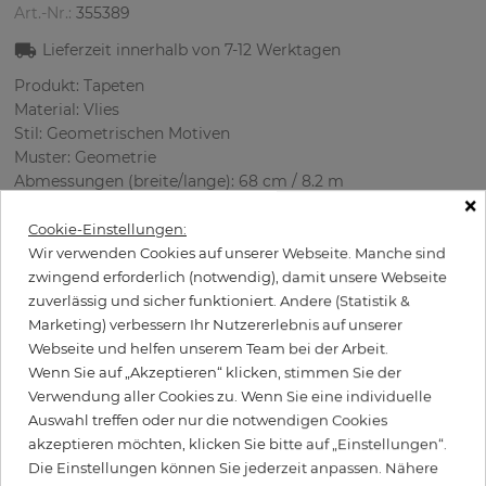
Art.-Nr.:
355389
Lieferzeit innerhalb von
7-12
Werktagen
Produkt: Tapeten
Material: Vlies
Stil: Geometrischen Motiven
Muster: Geometrie
Abmessungen (breite/lange): 68 cm / 8.2 m
×
Rapport vertikal: 64 cm
Verwendung: Büro, Wohnzimmer
Cookie-Einstellungen:
Farbe
:
Grau
Wir verwenden Cookies auf unserer Webseite. Manche sind
Musterfarbe
:
Weiß
zwingend erforderlich (notwendig), damit unsere Webseite
zuverlässig und sicher funktioniert. Andere (Statistik &
Marketing) verbessern Ihr Nutzererlebnis auf unserer
Webseite und helfen unserem Team bei der Arbeit.
per Rolle
Wenn Sie auf „Akzeptieren“ klicken, stimmen Sie der
99,50 €
Verwendung aller Cookies zu. Wenn Sie eine individuelle
Inkl. 19% MwSt. zzgl. Versand
Auswahl treffen oder nur die notwendigen Cookies
Grundpreis pro m² - 17,84 €
akzeptieren möchten, klicken Sie bitte auf „Einstellungen“.
Die Einstellungen können Sie jederzeit anpassen. Nähere
Wird Kleister benötigt?