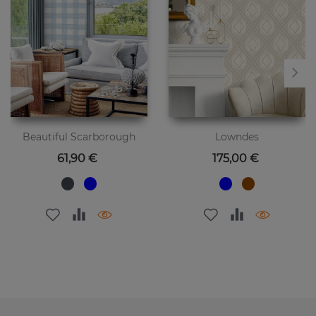
Beautiful Scarborough
Lowndes
Preis
Preis
61,90 €
175,00 €