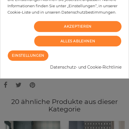
Informationen finden Sie unter „Einstellungen“, in unserer
−
+
Cookie-Liste und in unseren Datenschutzbestimmungen.
AKZEPTIEREN
IN DEN WARENKORB
ALLES ABLEHNEN
MUSTER BESTELLEN
EINSTELLUNGEN
Bitte bedenken Sie, dass es aufgrund unterschiedlicher
Bildschirmeinstellungen zu Abweichungen vom Originalfarbton leicht
Datenschutz- und Cookie-Richtlinie
verfälscht, werden können. Die Raumbilder zeigen ein Musterbeispiel der
Tapete und nicht die Farben.
20 ähnliche Produkte aus dieser
Kategorie