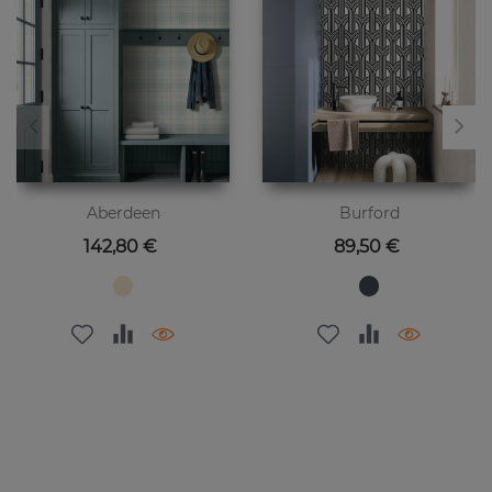
Aberdeen
Burford
Preis
Preis
142,80 €
89,50 €