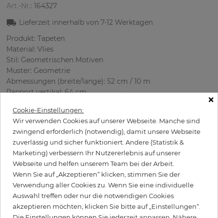
Art.-Nr.:
164327
Lieferzeit innerhalb von
7-12
Werktagen
Produkt: Tapeten
Material: Vlies
Stil: Geometrischen Motiven
Muster: Geometrie
Abmessungen (breite/lange): 52 cm / 10 m
Rapport vertikal: 64 cm
×
Verwendung: Büro, Schlafzimmer, Wohnzimmer
Cookie-Einstellungen:
Farbe
:
Cremig
Wir verwenden Cookies auf unserer Webseite. Manche sind
Musterfarbe
:
Weiß
zwingend erforderlich (notwendig), damit unsere Webseite
zuverlässig und sicher funktioniert. Andere (Statistik &
Marketing) verbessern Ihr Nutzererlebnis auf unserer
Webseite und helfen unserem Team bei der Arbeit.
per Rolle
89,50 €
Wenn Sie auf „Akzeptieren“ klicken, stimmen Sie der
Inkl. 19% MwSt. zzgl. Versand
Verwendung aller Cookies zu. Wenn Sie eine individuelle
Auswahl treffen oder nur die notwendigen Cookies
Grundpreis pro m² - 17,21 €
akzeptieren möchten, klicken Sie bitte auf „Einstellungen“.
Wird Kleister benötigt?
Die Einstellungen können Sie jederzeit anpassen. Nähere