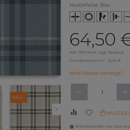
Musterfarbe
:
Blau
64,50 
Inkl. 19% MwSt. zzgl. Versand
Grundpreis pro m² - 12,34 €
Wird Kleister benötigt?
−
+
NEU
NEU
MUSTER 
Bitte bedenken Sie, dass es