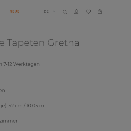
N
NEUE
DE
e Tapeten
Gretna
on
7-12
Werktagen
ven
e): 52 cm / 10.05 m
nzimmer