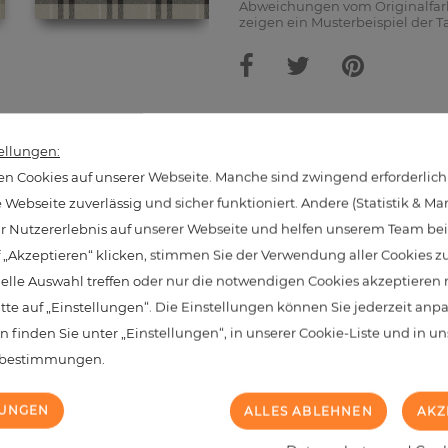
Abweichungen vom Originalfarb
zeigen ein Musterbeispiel der T
hnliche Produkte aus dieser Kate
ellungen:
n Cookies auf unserer Webseite. Manche sind zwingend erforderlich
Webseite zuverlässig und sicher funktioniert. Andere (Statistik & Ma
hr Nutzererlebnis auf unserer Webseite und helfen unserem Team bei 
NEU
 „Akzeptieren“ klicken, stimmen Sie der Verwendung aller Cookies z
uelle Auswahl treffen oder nur die notwendigen Cookies akzeptieren
itte auf „Einstellungen“. Die Einstellungen können Sie jederzeit anp
n finden Sie unter „Einstellungen“, in unserer Cookie-Liste und in u
zbestimmungen.
LUNGEN
ALLES ABLEHNEN
AKZ