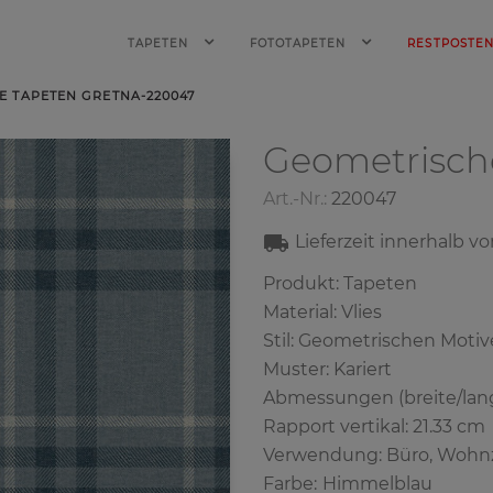
TAPETEN
FOTOTAPETEN
RESTPOSTE
E TAPETEN GRETNA-220047
Geometrisch
Art.-Nr.:
220047
Lieferzeit innerhalb v
Produkt: Tapeten
Material: Vlies
Stil: Geometrischen Moti
Muster: Kariert
Abmessungen (breite/lang
Rapport vertikal: 21.33 cm
Verwendung: Büro, Woh
Farbe
:
Himmelblau