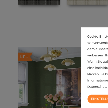
20 ä
Cookie-Einst
Wir verwende
damit unsere 
verbessern I
NEU
Wenn Sie auf
eine individ
klicken Sie b
Informatione
Datenschut
EINSTEL