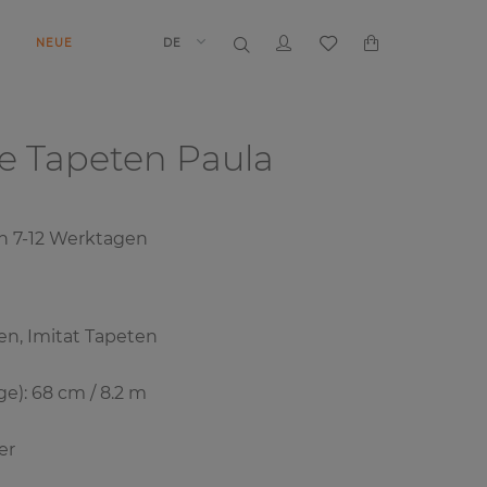
N
NEUE
DE
e Tapeten
Paula
on
7-12
Werktagen
en, Imitat Tapeten
e): 68 cm / 8.2 m
er