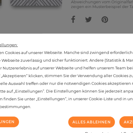
Abweichungen vom Originalfarb
zeigen ein Musterbeispiel der T
hnliche Produkte aus dieser Kate
ellungen:
n Cookies auf unserer Webseite. Manche sind zwingend erforderlich
Webseite zuverlässig und sicher funktioniert. Andere (Statistik & Ma
hr Nutzererlebnis auf unserer Webseite und helfen unserem Team bei 
NEU
 „Akzeptieren“ klicken, stimmen Sie der Verwendung aller Cookies z
uelle Auswahl treffen oder nur die notwendigen Cookies akzeptieren
itte auf „Einstellungen“. Die Einstellungen können Sie jederzeit anp
n finden Sie unter „Einstellungen“, in unserer Cookie-Liste und in u
zbestimmungen.
LUNGEN
ALLES ABLEHNEN
AKZ