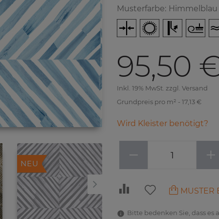
Musterfarbe
:
Himmelblau
95,50 
Inkl. 19% MwSt. zzgl. Versand
Grundpreis pro m² - 17,13 €
Wird Kleister benötigt?
−
+
NEU
NEU
MUSTER 
Bitte bedenken Sie, dass es