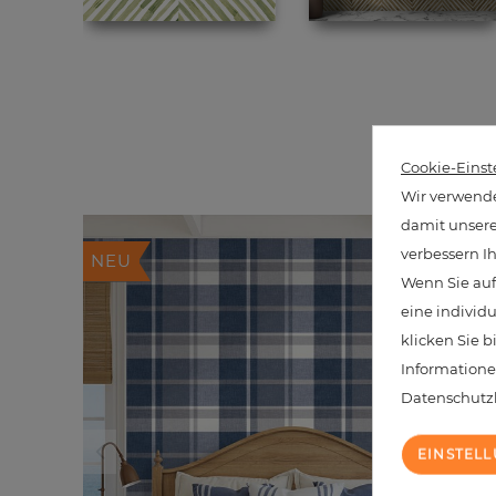
20 ä
Cookie-Einst
Wir verwende
damit unsere 
verbessern I
NEU
Wenn Sie auf
eine individ
klicken Sie b
Informatione
Datenschut
EINSTEL