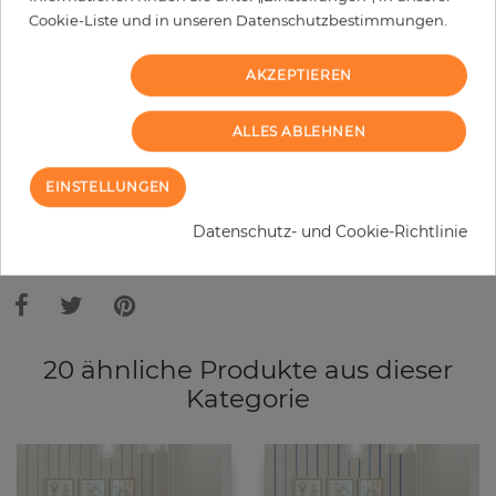
−
+
Cookie-Liste und in unseren Datenschutzbestimmungen.
AKZEPTIEREN
IN DEN WARENKORB
ALLES ABLEHNEN
MUSTER BESTELLEN
EINSTELLUNGEN
Bitte bedenken Sie, dass es aufgrund unterschiedlicher
Datenschutz- und Cookie-Richtlinie
Bildschirmeinstellungen zu Abweichungen vom Originalfarbton leicht
verfälscht, werden können. Die Raumbilder zeigen ein Musterbeispiel der
Tapete und nicht die Farben.
20 ähnliche Produkte aus dieser
Kategorie