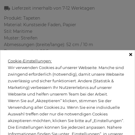
Lieferzeit innerhalb von
7-12
Werktagen
Produkt: Tapeten
Material: Kunstseide Faden, Papier
Stil: Maritime
Muster: Streifen
Abmessungen (breite/lange): 52 cm / 10 m
Rapport vertikal: 26.5 cm
×
Verwendung: Wohnzimmer
Cookie-Einstellungen:
Farbe
:
Türkis
Wir verwenden Cookies auf unserer Webseite. Manche sind
Musterfarbe
:
Weiß
zwingend erforderlich (notwendig), damit unsere Webseite
zuverlässig und sicher funktioniert. Andere (Statistik &
Marketing) verbessern Ihr Nutzererlebnis auf unserer
Webseite und helfen unserem Team bei der Arbeit.
per Rolle
190,40 €
Wenn Sie auf „Akzeptieren“ klicken, stimmen Sie der
Verwendung aller Cookies zu. Wenn Sie eine individuelle
Inkl. 19% MwSt. zzgl. Versand
Auswahl treffen oder nur die notwendigen Cookies
Grundpreis pro m² - 36,62 €
akzeptieren möchten, klicken Sie bitte auf „Einstellungen“.
Wird Kleister benötigt?
Die Einstellungen können Sie jederzeit anpassen. Nähere
Informationen finden Sie unter „Einstellungen“, in unserer