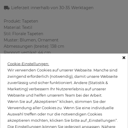
Lieferzeit innerhalb von
30-35
Werktagen
Produkt: Tapeten
Material: Textil
Stil: Florale Tapeten
Muster: Blumen, Ornament
Abmessungen (breite): 138 cm
Rapport vertikal: 44 cm
×
Verwendung: Wohnzimmer
Cookie-Einstellungen:
Farbe
:
Braun
Wir verwenden Cookies auf unserer Webseite. Manche sind
Musterfarbe
:
Rot
zwingend erforderlich (notwendig), damit unsere Webseite
zuverlässig und sicher funktioniert. Andere (Statistik &
Marketing) verbessern Ihr Nutzererlebnis auf unserer
Webseite und helfen unserem Team bei der Arbeit.
per meter
67,00 €
Wenn Sie auf „Akzeptieren“ klicken, stimmen Sie der
Inkl. 19% MwSt. zzgl. Versand
Verwendung aller Cookies zu. Wenn Sie eine individuelle
Grundpreis pro m² - 48,55 €
Auswahl treffen oder nur die notwendigen Cookies
akzeptieren möchten, klicken Sie bitte auf „Einstellungen“.
Wird Kleister benötigt?
Die Einstellungen können Sie jederzeit anpassen. Nähere