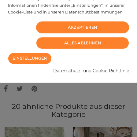
Informationen finden Sie unter „Einstellungen“, in unserer
−
+
Cookie-Liste und in unseren Datenschutzbestimmungen.
AKZEPTIEREN
IN DEN WARENKORB
ALLES ABLEHNEN
EINSTELLUNGEN
Bitte bedenken Sie, dass es aufgrund unterschiedlicher
Bildschirmeinstellungen zu Abweichungen vom Originalfarbton leicht
Datenschutz- und Cookie-Richtlinie
verfälscht, werden können. Die Raumbilder zeigen ein Musterbeispiel der
Tapete und nicht die Farben.
20 ähnliche Produkte aus dieser
Kategorie