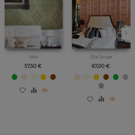
Moli
Elle Stripe
Preis
Preis
57,50 €
67,00 €