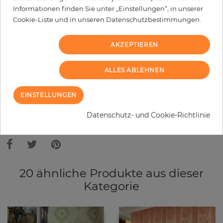
Informationen finden Sie unter „Einstellungen“, in unserer
−
+
Cookie-Liste und in unseren Datenschutzbestimmungen.
AKZEPTIEREN
IN DEN WARENKORB
ALLES ABLEHNEN
EINSTELLUNGEN
Bitte bedenken Sie, dass es aufgrund unterschiedlicher
Bildschirmeinstellungen zu Abweichungen vom Originalfarbton leicht
Datenschutz- und Cookie-Richtlinie
verfälscht, werden können. Die Raumbilder zeigen ein Musterbeispiel der
Tapete und nicht die Farben.
20 ähnliche Produkte aus dieser
Kategorie