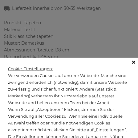
Lieferzeit innerhalb von 30-35 Werktagen
Produkt: Tapeten
Material: Textil
Stil: Klassische tapeten
Muster: Damaskus
Abmessungen (breite): 138 cm
Rapport vertikal: 48.5 cm
×
Verwendung: Wohnzimmer
Cookie-Einstellungen:
Farbe
:
Grau
Wir verwenden Cookies auf unserer Webseite. Manche sind
Musterfarbe
:
Himmelblau
zwingend erforderlich (notwendig), damit unsere Webseite
zuverlässig und sicher funktioniert. Andere (Statistik &
Marketing) verbessern Ihr Nutzererlebnis auf unserer
Webseite und helfen unserem Team bei der Arbeit.
per meter
67,00 €
Wenn Sie auf „Akzeptieren“ klicken, stimmen Sie der
Inkl. 19% MwSt. zzgl. Versand
Verwendung aller Cookies zu. Wenn Sie eine individuelle
Grundpreis pro m² - 48,55 €
Auswahl treffen oder nur die notwendigen Cookies
akzeptieren möchten, klicken Sie bitte auf „Einstellungen“.
Wird Kleister benötigt?
Die Einstellungen können Sie jederzeit anpassen. Nähere