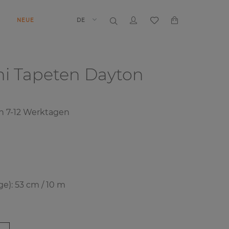
N
NEUE
DE
ni Tapeten
Dayton
on
7-12
Werktagen
e): 53 cm / 10 m