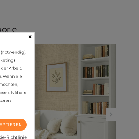
gorie
×
 (notwendig),
NEU
NEU
rketing)
der Arbeit.
u. Wenn Sie
 möchten,
assen. Nähere
nseren
EPTIEREN
e-Richtlinie