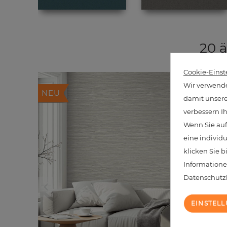
20 ä
Cookie-Einst
Wir verwende
NEU
damit unsere 
verbessern I
Wenn Sie auf
eine individ
klicken Sie b
Informatione
Datenschut
EINSTEL