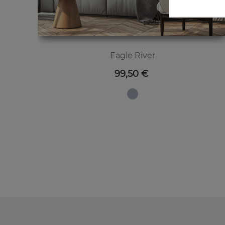
Eagle River
Preis
99,50 €